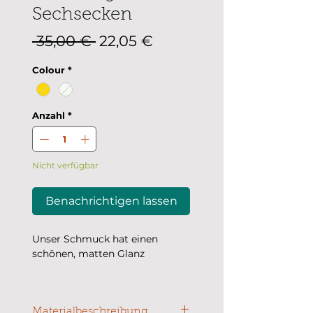
Sechsecken
Standardpreis
Sale-
 35,00 € 
22,05 €
Preis
Colour
*
Anzahl
*
Nicht verfügbar
Benachrichtigen lassen
Unser Schmuck hat einen
schönen, matten Glanz
Produktmaße: 1,3 x 1,7 cm
Die Fotos wurden in
Materialbeschreibung