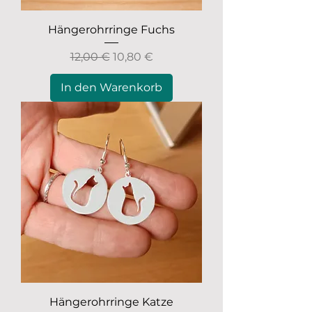
Hängerohrringe Fuchs
Standardpreis
Sale-Preis
12,00 €
10,80 €
In den Warenkorb
Hängerohrringe Katze