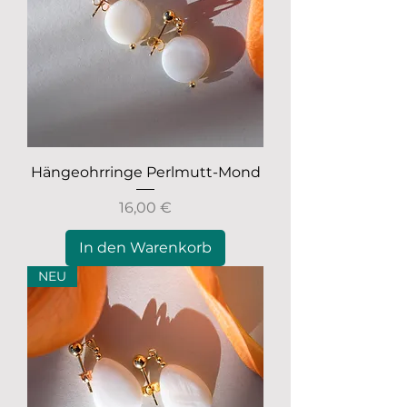
Hängeohrringe Perlmutt-Mond
Preis
16,00 €
In den Warenkorb
NEU