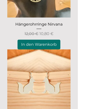
Hängerohrringe Nirvana
Standardpreis
Sale-Preis
12,00 €
10,80 €
In den Warenkorb