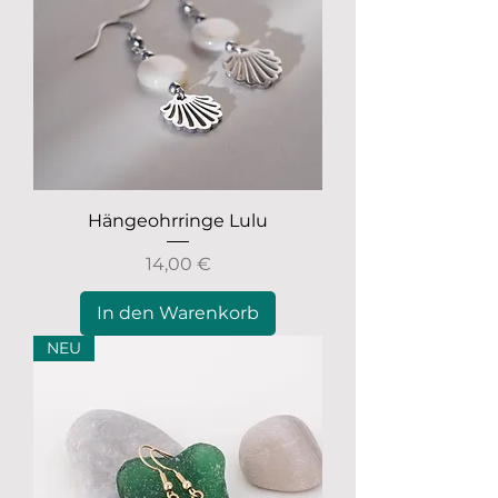
Hängeohrringe Lulu
Preis
14,00 €
In den Warenkorb
NEU