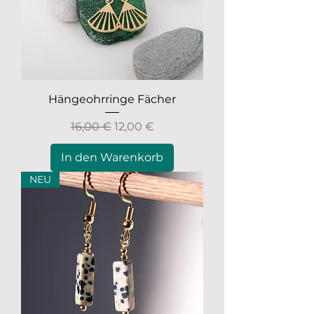
Hängeohrringe Fächer
Standardpreis
Sale-Preis
16,00 €
12,00 €
In den Warenkorb
NEU