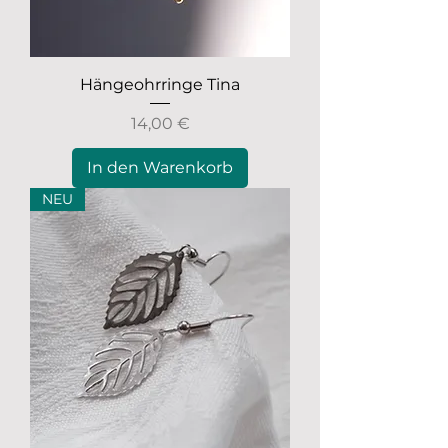
Hängeohrringe Tina
Preis
14,00 €
In den Warenkorb
NEU