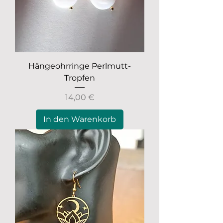
Hängeohrringe Perlmutt-
Tropfen
Preis
14,00 €
In den Warenkorb