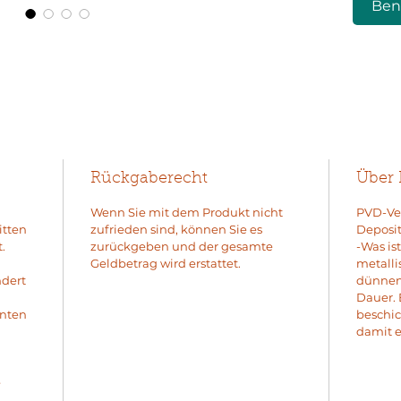
Ben
Rückgaberecht
Über
Wenn Sie mit dem Produkt nicht
PVD-Ver
itten
zufrieden sind, können Sie es
Deposit
.
zurückgeben und der gesamte
-Was is
Geldbetrag wird erstattet.
metalli
ndert
dünnen 
Dauer. 
enten
beschic
damit e
e