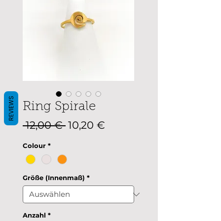
REVIEWS
Ring Spirale
Standardpreis
Sale-
 12,00 € 
10,20 €
Preis
Colour
*
Größe (Innenmaß)
*
Anzahl
*