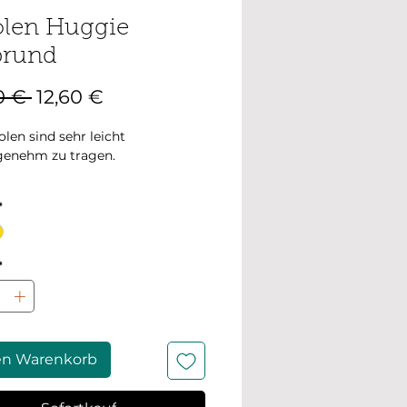
olen Huggie
brund
Standardpreis
Sale-
0 € 
12,60 €
Preis
olen sind sehr leicht
genehm zu tragen.
 12 mm Durchmesser
*
*
en Warenkorb