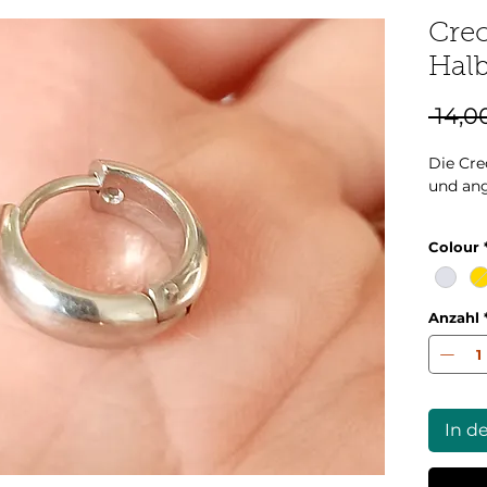
Cre
Hal
 14,0
Die Cre
und an
Größe:
Colour
Anzahl
In d