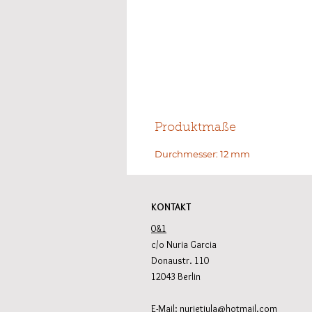
Produktmaße
Durchmesser: 12 mm
KONTAKT
0&1
c/o Nuria Garcia
Donaustr. 110
12043 Berlin
E-Mail:
nurietiula@hotmail.com