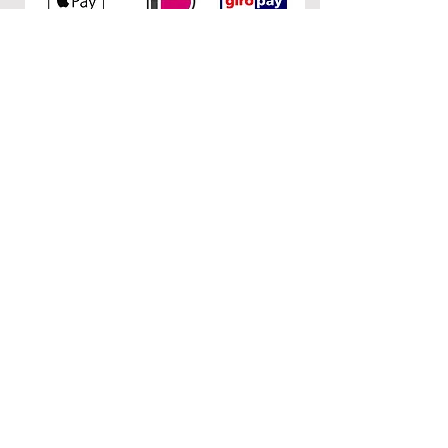
KONTAKT
0&1
c/o Nuria Garcia
Donaustr. 110
12043 Berlin
E-Mail:
nurietiula@hotmail.com
RECHTLICHES
AGB
Impressum
Datenschutzerklärung
FOLGEN SIE UNS