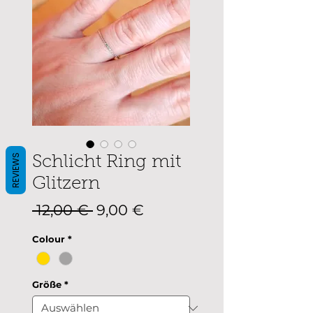
REVIEWS
Schlicht Ring mit
Glitzern
Standardpreis
Sale-
 12,00 € 
9,00 €
Preis
Colour
*
Größe
*