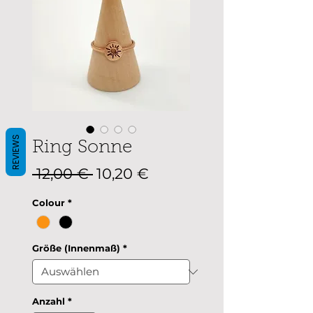
REVIEWS
Ring Sonne
Standardpreis
Sale-
 12,00 € 
10,20 €
Preis
Colour
*
Größe (Innenmaß)
*
Anzahl
*