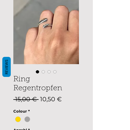
REVIEWS
Ring
Regentropfen
Standardpreis
Sale-
 15,00 € 
10,50 €
Preis
Colour
*