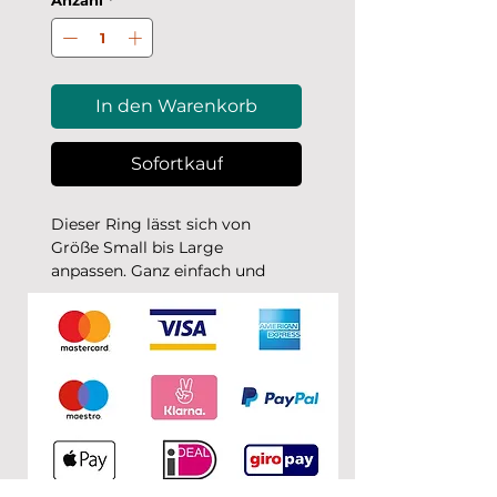
Anzahl
*
In den Warenkorb
Sofortkauf
Dieser Ring lässt sich von
Größe Small bis Large
anpassen. Ganz einfach und
bequem.
Unsere Ringe sind aus
rostfreiem Edelstahl.
°
In Farbe Gold mit einer
Beschichtung aus Gold
° In Farbe Silber ohne
Beschichtung, sie sind aus
poliertem Edelstahl