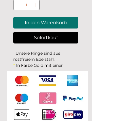
In den Warenkorb
Sofortkauf
Unsere Ringe sind aus
rostfreiem Edelstahl.
°
In Farbe Gold mit einer
Beschichtung aus Gold
°
In Farbe Rosé mit einer
Beschichtung aus Roségold
° In Farbe Silber ohne
Beschichtung, sie sind aus
poliertem Edelstahl
Lieferzeit: 3-5 Werktage