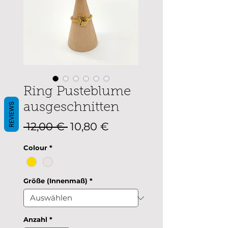
Ring Pusteblume
REVIEWS
ausgeschnitten
Standardpreis
Sale-
 12,00 € 
10,80 €
Preis
Colour
*
Größe (Innenmaß)
*
Anzahl
*