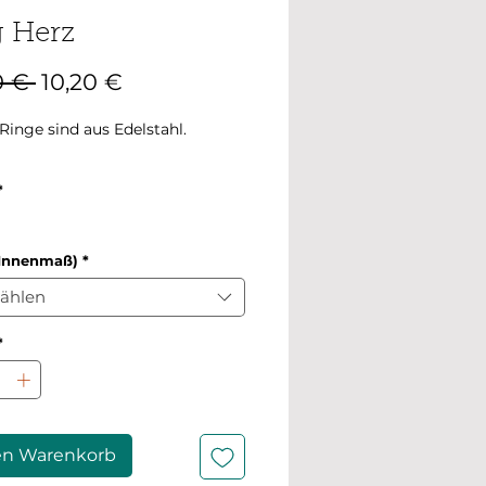
g Herz
Standardpreis
Sale-
0 € 
10,20 €
Preis
Ringe sind aus Edelstahl.
*
(Innenmaß)
*
ählen
*
en Warenkorb