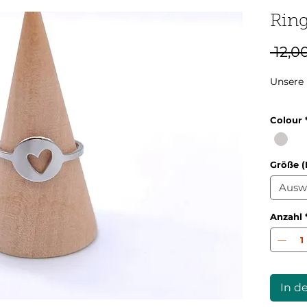
Rin
 12,0
Unsere 
Colour
Größe 
Ausw
Anzahl
In d