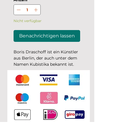
Nicht verfügbar
Benachrichtigen lassen
Boris Draschoff ist ein Künstler
aus Berlin, der auch unter dem
Namen Kubistika bekannt ist.
Er hat Designs mit
verschiedenen Illustrationen
und farbenfrohen Grafiken
kreiert.
Wähle deine Favoriten passend
zu deiner Einrichtung.
Die Postkarten werden
klimaneutral auf hochwertigem
Strukturpapier (290g/m²) mit
matter