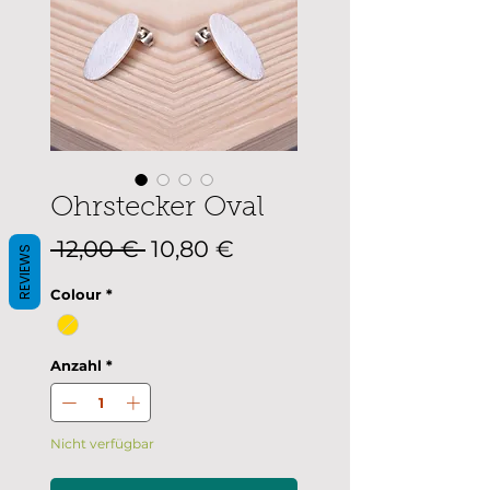
Ohrstecker Oval
Standardpreis
Sale-
 12,00 € 
10,80 €
REVIEWS
Preis
Colour
*
Anzahl
*
Nicht verfügbar