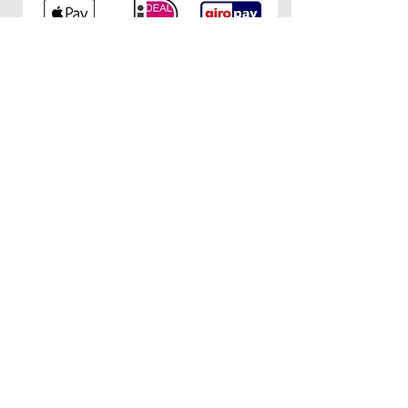
KONTAKT
0&1
c/o Nuria Garcia
Donaustr. 110
12043 Berlin
E-Mail:
nurietiula@hotmail.com
RECHTLICHES
AGB
Impressum
Datenschutzerklärung
FOLGEN SIE UNS