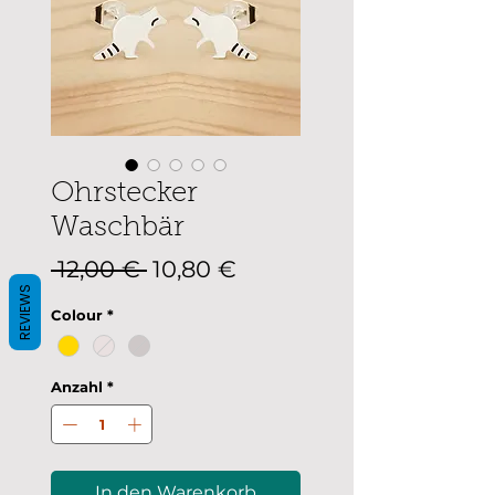
Ohrstecker
Waschbär
Standardpreis
Sale-
 12,00 € 
10,80 €
Preis
REVIEWS
Colour
*
Anzahl
*
In den Warenkorb