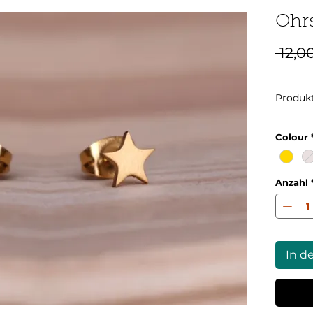
Ohrs
 12,0
Produk
Colour
Anzahl
In d