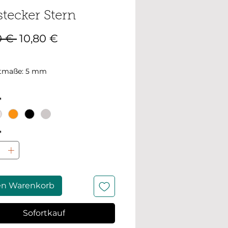
tecker Stern
Standardpreis
Sale-
0 € 
10,80 €
Preis
tmaße: 5 mm
*
*
en Warenkorb
Sofortkauf