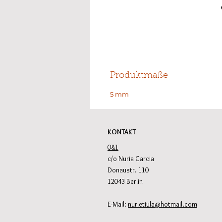
Produktmaße
5 mm
KONTAKT
0&1
c/o Nuria Garcia
Donaustr. 110
12043 Berlin
E-Mail:
nurietiula@hotmail.com