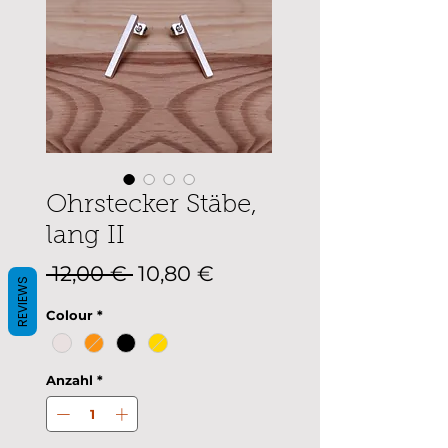
Ohrstecker Stäbe,
lang II
Standardpreis
Sale-
 12,00 € 
10,80 €
REVIEWS
Preis
Colour
*
Anzahl
*