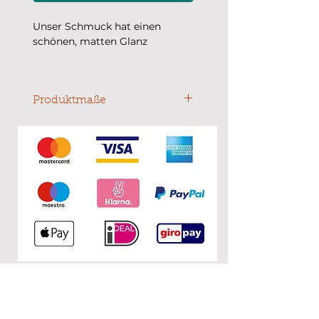
Unser Schmuck hat einen
schönen, matten Glanz
Durchmesser: 9 mm
Die Fotos wurden in
Produktmaße
natürlichem Licht gemacht.
Durchmesser: 9 mm
KONTAKT
0&1