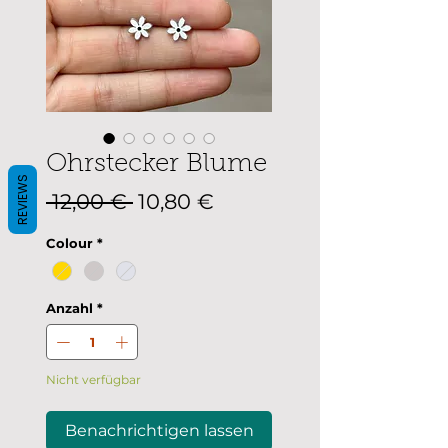
Ohrstecker Blume
REVIEWS
Standardpreis
Sale-
 12,00 € 
10,80 €
Preis
Colour
*
Anzahl
*
Nicht verfügbar
Benachrichtigen lassen