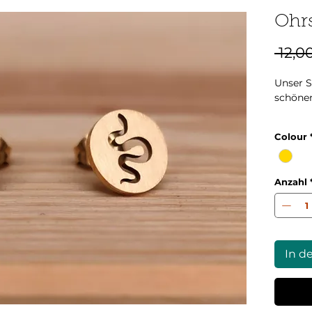
Ohrs
 12,0
Unser 
schöne
Durchm
Colour
Die Fot
gemach
Anzahl
In d