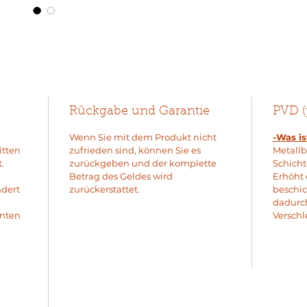
Rückgabe und Garantie
PVD (
Wenn Sie mit dem Produkt nicht
-Was i
itten
zufrieden sind, können Sie es
Metall
.
zurückgeben und der komplette
Schicht
Betrag des Geldes wird
Erhöht 
ndert
zurückerstattet.
beschic
dadurc
enten
Verschl