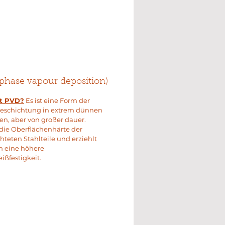
phase vapour deposition)
st PVD?
Es ist eine Form der
beschichtung in extrem dünnen
en, aber von großer dauer.
die Oberflächenhärte der
hteten Stahlteile und erziehlt
h eine höhere
eißfestigkeit.