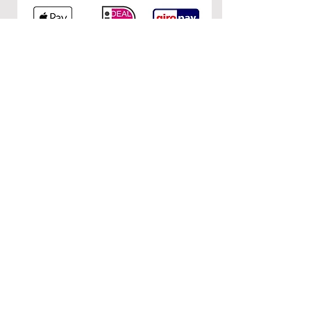
KONTAKT
0&1
c/o Nuria Garcia
Donaustr. 110
12043 Berlin
E-Mail:
nurietiula@hotmail.com
RECHTLICHES
AGB
Impressum
Datenschutzerklärung