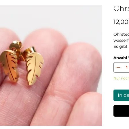
Ohrs
12,00
Ohrstec
wasserf
Es gibt
Anzahl
Nur noch
In d