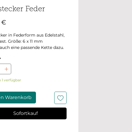
tecker Feder
Preis
 €
ker in Federform aus Edelstahl,
est. Größe: 6 x 11 mm
 auch eine passende Kette dazu.
*
 1 verfügbar
en Warenkorb
Sofortkauf