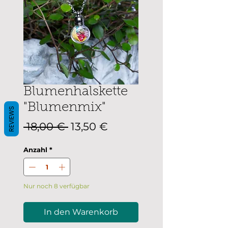
Blumenhalskette
"Blumenmix"
REVIEWS
Standardpreis
Sale-
 18,00 € 
13,50 €
Preis
Anzahl
*
Nur noch 8 verfügbar
In den Warenkorb