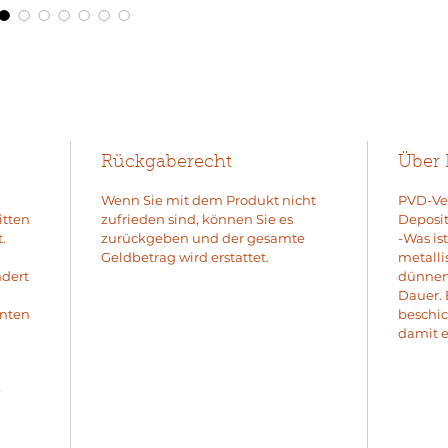
Rückgaberecht
Über
Wenn Sie mit dem Produkt nicht
PVD-Ver
itten
zufrieden sind, können Sie es
Deposit
.
zurückgeben und der gesamte
-Was is
Geldbetrag wird erstattet.
metalli
ndert
dünnen 
Dauer. 
enten
beschic
damit e
e