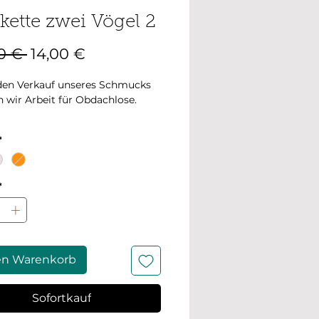
kette zwei Vögel 2
Standardpreis
Sale-
0 € 
14,00 €
Preis
den Verkauf unseres Schmucks
n wir Arbeit für Obdachlose.
chmuck hat einen schönen,
*
 Glanz
sser des Anhängers: 1,5 cm
*
eit: 3-5 Werktage
os wurden in natürlichem Licht
t.
en Warenkorb
Sofortkauf