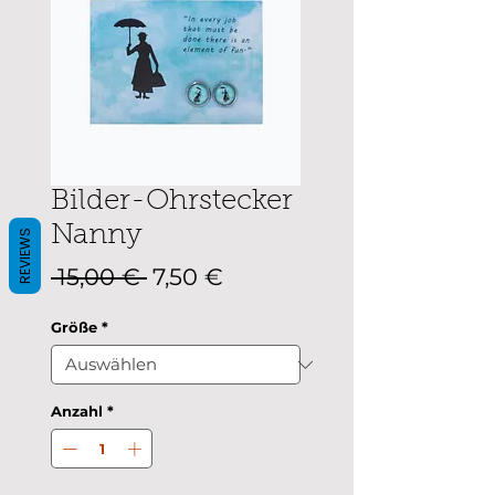
Bilder-Ohrstecker
Nanny
REVIEWS
Standardpreis
Sale-
 15,00 € 
7,50 €
Preis
Größe
*
Anzahl
*