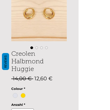
Creolen
REVIEWS
Halbmond
Huggie
Standardpreis
Sale-
 14,00 € 
12,60 €
Preis
Colour
*
Anzahl
*