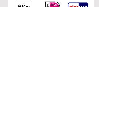
KONTAKT
0&1
c/o Nuria Garcia
Donaustr. 110
12043 Berlin
E-Mail:
nurietiula@hotmail.com
RECHTLICHES
AGB
Impressum
Datenschutzerklärung
FOLGEN SIE UNS