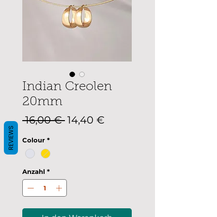
Indian Creolen
20mm
Standardpreis
Sale-
 16,00 € 
14,40 €
REVIEWS
Preis
Colour
*
Anzahl
*