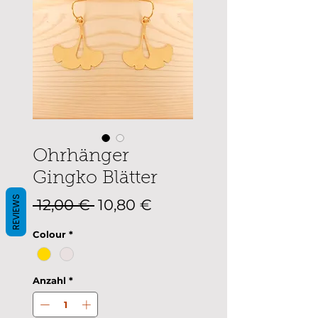
Ohrhänger
Gingko Blätter
REVIEWS
Standardpreis
Sale-
 12,00 € 
10,80 €
Preis
Colour
*
Anzahl
*