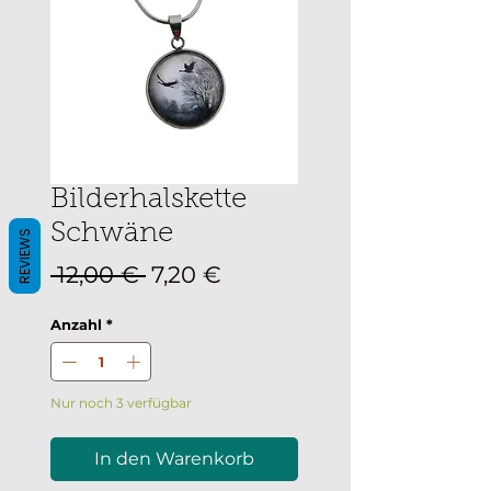
Bilderhalskette
Schwäne
REVIEWS
Standardpreis
Sale-
 12,00 € 
7,20 €
Preis
Anzahl
*
Nur noch 3 verfügbar
In den Warenkorb