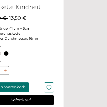
kette Kindheit
Standardpreis
Sale-
0 € 
13,50 €
Preis
änge: 41 cm + 5cm
gerungskette
er Durchmesser: 16mm
os wurden in natürlichem Licht
*
t.
*
en Warenkorb
Sofortkauf