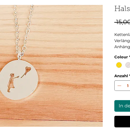
Hals
 15,0
Kettenl
Verlän
Anhäng
Die Fot
Colour
gemach
Anzahl
In d