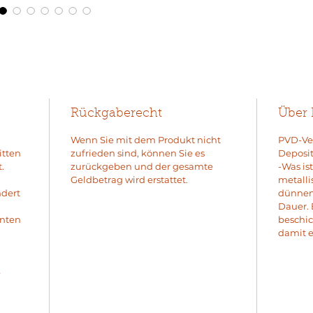
Rückgaberecht
Über
Wenn Sie mit dem Produkt nicht
PVD-Ver
itten
zufrieden sind, können Sie es
Deposit
.
zurückgeben und der gesamte
-Was is
Geldbetrag wird erstattet.
metalli
ndert
dünnen 
Dauer. 
enten
beschic
damit e
e