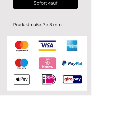
Sofortkauf
Produktmaße: 7 x 8 mm
Ballonschnur: 2 cm
Die Ballonschnüre sind
designbedingt unterschiedlich
lange.
Die Fotos wurden in
natürlichem Licht gemacht.
KONTAKT
0&1
c/o Nuria Garcia
Donaustr. 110