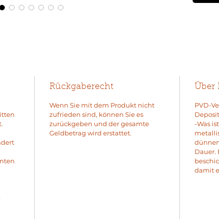
Rückgaberecht
Über
Wenn Sie mit dem Produkt nicht
PVD-Ver
itten
zufrieden sind, können Sie es
Deposit
.
zurückgeben und der gesamte
-Was is
Geldbetrag wird erstattet.
metalli
ndert
dünnen 
Dauer. 
enten
beschic
damit e
e