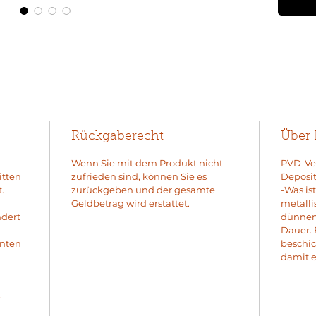
Rückgaberecht
Über
Wenn Sie mit dem Produkt nicht
PVD-Ver
itten
zufrieden sind, können Sie es
Deposit
.
zurückgeben und der gesamte
-Was is
Geldbetrag wird erstattet.
metalli
ndert
dünnen 
Dauer. 
enten
beschic
damit e
e