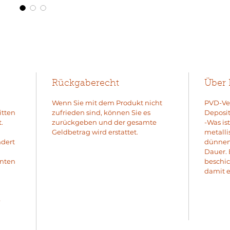
Rückgaberecht
Über
Wenn Sie mit dem Produkt nicht
PVD-Ver
itten
zufrieden sind, können Sie es
Deposit
.
zurückgeben und der gesamte
-Was is
Geldbetrag wird erstattet.
metalli
ndert
dünnen 
Dauer. 
enten
beschic
damit e
e