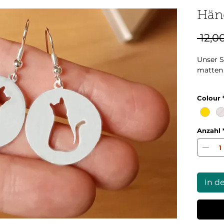
Hän
 12,0
Unser S
matten
Der Pre
Colour
Produk
Anzahl
Die Fot
gemach
In d