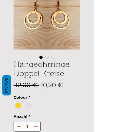
Hängeohrringe
Doppel Kreise
REVIEWS
Standardpreis
Sale-
 12,00 € 
10,20 €
Preis
Colour
*
Anzahl
*