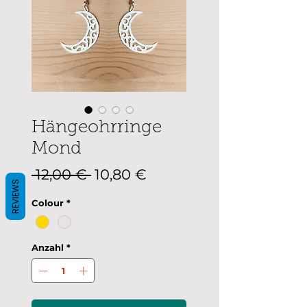
Hängeohrringe
Mond
Standardpreis
Sale-
 12,00 € 
10,80 €
REVIEWS
Preis
Colour
*
Anzahl
*