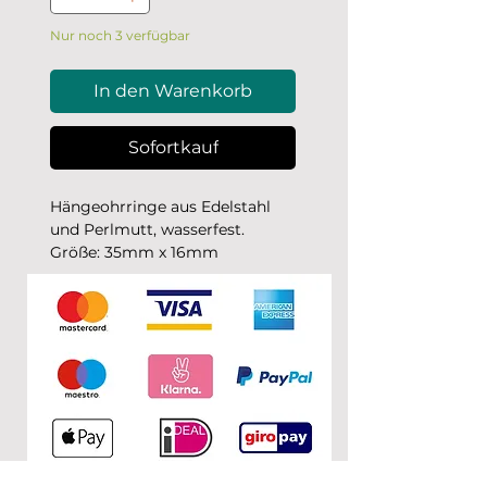
Nur noch 3 verfügbar
In den Warenkorb
Sofortkauf
Hängeohrringe aus Edelstahl
und Perlmutt, wasserfest.
Größe: 35mm x 16mm
Perlmutt ist ein natürliches
Produkt, daher kann es
vorkommen, dass die
Schmuckstücke vereinzelt
kleine „Unvollkommenheiten“,
wie kleine Farbabweichungen
oder Einkerbungen haben
können. Das liegt aber in der
Natur von Perlmutt und macht