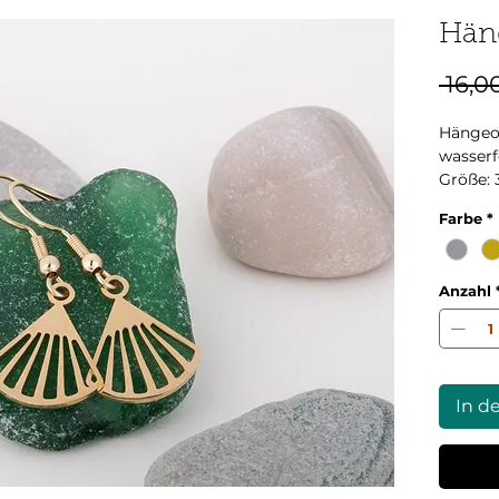
Hän
 16,0
Hängeoh
wasserf
Größe: 
Farbe
*
Anzahl
In d