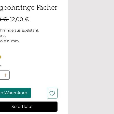
geohrringe Fächer
Standardpreis
Sale-
0 € 
12,00 €
Preis
rringe aus Edelstahl,
est.
35 x 15 mm
*
en Warenkorb
Sofortkauf