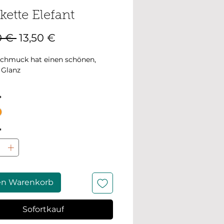
kette Elefant
Standardpreis
Sale-
0 € 
13,50 €
Preis
chmuck hat einen schönen,
 Glanz
änge: 41 cm + 5cm
*
gerungskette
er: 10mm x 12mm
*
en Warenkorb
Sofortkauf