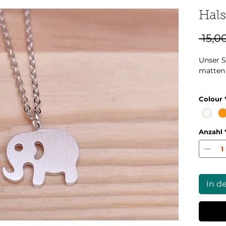
Hals
 15,0
Unser S
matten
Kettenl
Colour
Verlän
Anhäng
Anzahl
In d