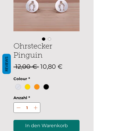
Ohrstecker
Pinguin
REVIEWS
Standardpreis
Sale-
 12,00 € 
10,80 €
Preis
Colour
*
Anzahl
*
In den Warenkorb