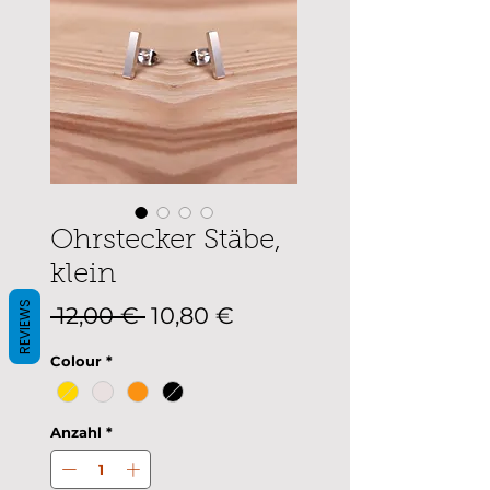
Ohrstecker Stäbe,
klein
REVIEWS
Standardpreis
Sale-
 12,00 € 
10,80 €
Preis
Colour
*
Anzahl
*