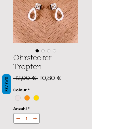
Ohrstecker
Tropfen
Standardpreis
Sale-
 12,00 € 
10,80 €
REVIEWS
Preis
Colour
*
Anzahl
*