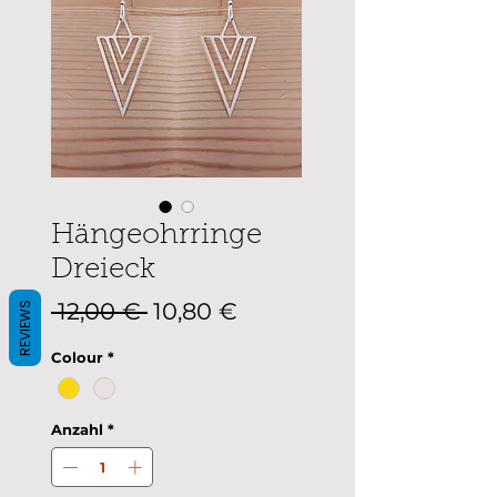
Hängeohrringe
Dreieck
Standardpreis
Sale-
 12,00 € 
10,80 €
REVIEWS
Preis
Colour
*
Anzahl
*