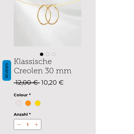
Klassische
REVIEWS
Creolen 30 mm
Standardpreis
Sale-
 12,00 € 
10,20 €
Preis
Colour
*
Anzahl
*