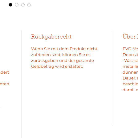
Rückgaberecht
Über
Wenn Sie mit dem Produkt nicht
PVD-Ver
zufrieden sind, können Sie es
Deposit
zurückgeben und der gesamte
-Was is
Geldbetrag wird erstattet.
metalli
ndert
dünnen 
Dauer. 
enten
beschic
damit e
e