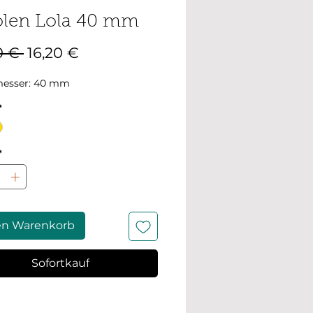
olen Lola 40 mm
Standardpreis
Sale-
0 € 
16,20 €
Preis
esser: 40 mm
*
*
en Warenkorb
Sofortkauf