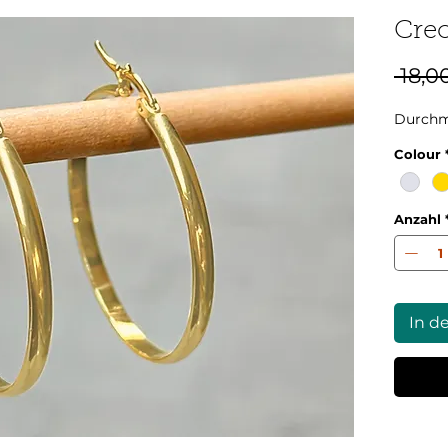
Cre
 18,0
Durchm
Colour
Anzahl
In d