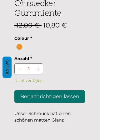
Ohrstecker
Gummiente
Standardpreis
Sale-
 12,00 € 
10,80 €
Preis
Colour
*
Anzahl
*
REVIEWS
Nicht verfügbar
Benachrichtigen lassen
Unser Schmuck hat einen
schönen matten Glanz
Produktmaße: 9 mm