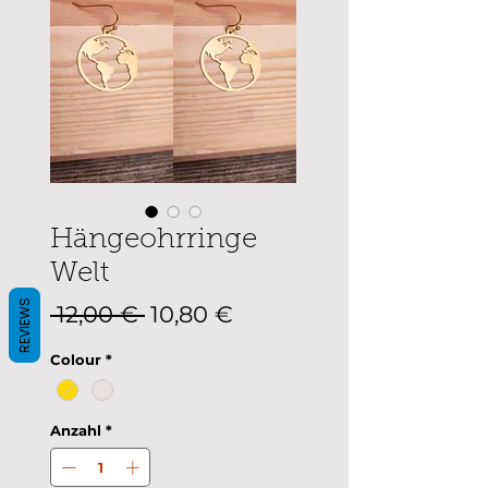
Hängeohrringe
Welt
REVIEWS
Standardpreis
Sale-
 12,00 € 
10,80 €
Preis
Colour
*
Anzahl
*