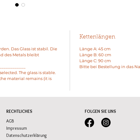
Kettenlängen
n. Das Glass ist stabil. Die
Länge A: 45 cm
 des Metals bleibt
Länge B: 60 cm
Länge C: 90 cm
____________
Bitte bei Bestellung in das N
elected. The glass is stable.
 the material remains (it is
RECHTLICHES
FOLGEN SIE UNS
AGB
Impressum
Datenschutzerklärung