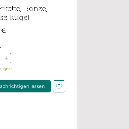
rkette, Bonze,
se Kugel
Preis
 €
*
rfügbar
achrichtigen lassen