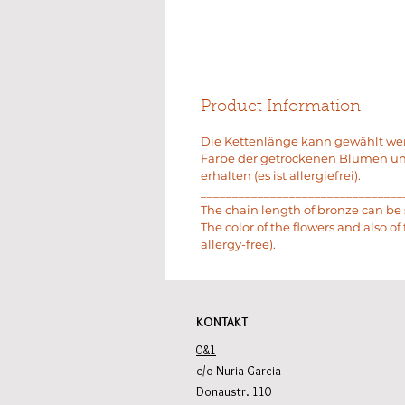
Product Information
Die Kettenlänge kann gewählt werde
Farbe der getrockenen Blumen und
erhalten (es ist allergiefrei).
________________________________
The chain length of bronze can be s
The color of the flowers and also of
allergy-free).
KONTAKT
0&1
c/o Nuria Garcia
Donaustr. 110