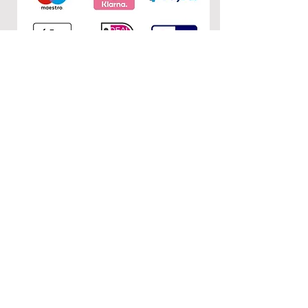
The glass is stable. The color of the
flowers and also of the metal
remains (it is allergy-free).
KONTAKT
0&1
c/o Nuria Garcia
Donaustr. 110
12043 Berlin
E-Mail:
nurietiula@hotmail.com
RECHTLICHES
AGB
Impressum
Datenschutzerklärung