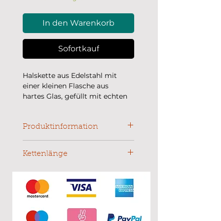
In den Warenkorb
Sofortkauf
Halskette aus Edelstahl mit
einer kleinen Flasche aus
hartes Glas, gefüllt mit echten
Pusteblumen.
Kettenlänge von 45 cm
Produktinformation
Gefüllt mit schönen Blüten. Dieses
Produkt ist nicht wasserdicht,
Kettenlänge
deswegen bitte vor dem Duschen
45 cm
oder Baden ablegen. Das Glas ist
stabil. Die Farbe der getrockenen
Blumen und des Metalls bleibt
erhalten. Allergiefrei.
________________________________
____________