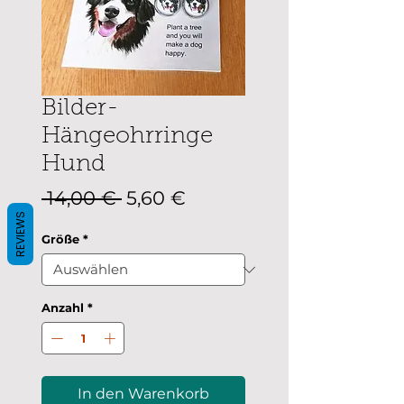
Bilder-
Hängeohrringe
Hund
Standardpreis
Sale-
 14,00 € 
5,60 €
Preis
REVIEWS
Größe
*
Anzahl
*
In den Warenkorb