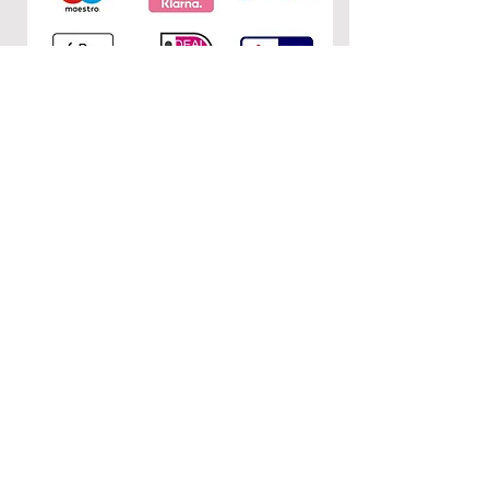
KONTAKT
0&1
c/o Nuria Garcia
Donaustr. 110
12043 Berlin
E-Mail:
nurietiula@hotmail.com
RECHTLICHES
AGB
Impressum
Datenschutzerklärung