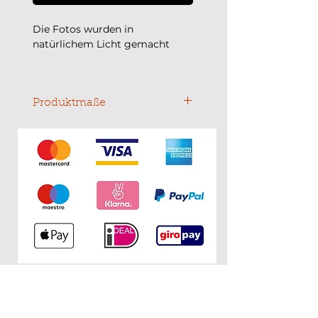
Die Fotos wurden in
natürlichem Licht gemacht
Kettenlänge: 15 cm + 5cm
Verlängerungskette
Größe Anhänger: 13 mm
Produktmaße
Kettenlänge: 15 cm + 5cm
Verlängerungskette
KONTAKT
0&1