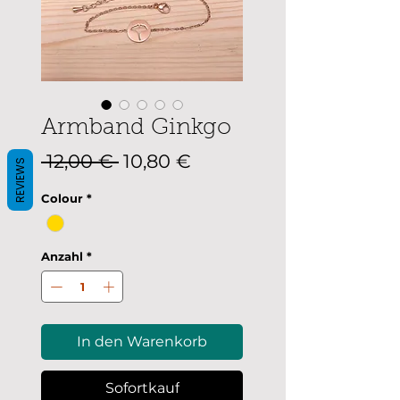
Armband Ginkgo
Standardpreis
Sale-
 12,00 € 
10,80 €
REVIEWS
Preis
Colour
*
Anzahl
*
In den Warenkorb
Sofortkauf