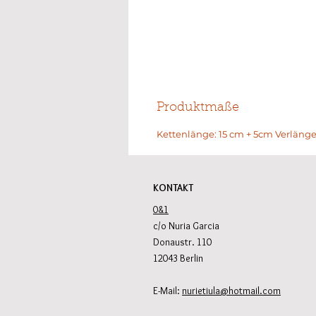
Produktmaße
Kettenlänge: 15 cm + 5cm Verläng
KONTAKT
0&1
c/o Nuria Garcia
Donaustr. 110
12043 Berlin
E-Mail:
nurietiula@hotmail.com