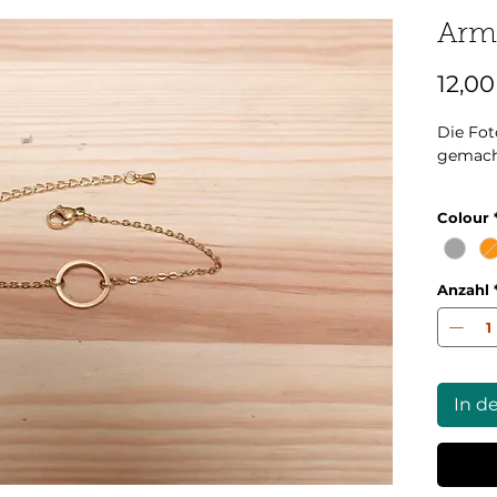
Arm
12,00
Die Fot
gemac
Kettenl
Colour
Verlän
Durchm
Anzahl
In d