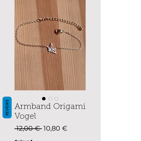
REVIEWS
Armband Origami
Vogel
Standardpreis
Sale-
 12,00 € 
10,80 €
Preis