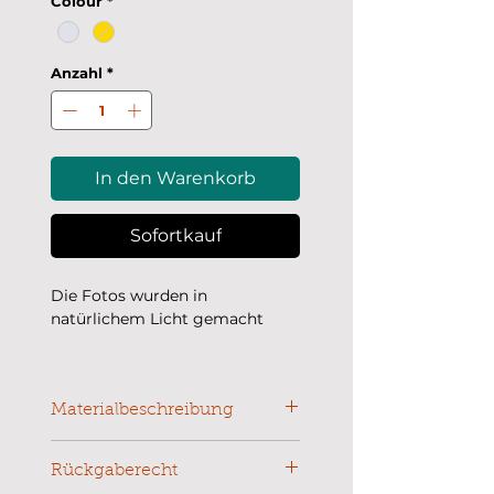
Colour
*
Anzahl
*
In den Warenkorb
Sofortkauf
Die Fotos wurden in
natürlichem Licht gemacht
Kettenlänge: 15 cm + 5cm
Verlängerungskette
Größe Anhänger: 13 x 10 mm
Materialbeschreibung
Das Armband wird aus Edelstahl
gefertigt, mit Lasertechnik
Rückgaberecht
geschnitten und im PVD-